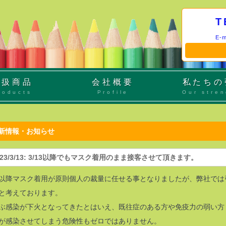
T
E-m
取扱商品
会社概要
私たちの
roducts
Profile
Our stre
更新情報・お知らせ
2023/3/13: 3/13以降でもマスク着用のまま接客させて頂きます。
13以降マスク着用が原則個人の裁量に任せる事となりましたが、弊社で
と考えております。
ぶ感染が下火となってきたとはいえ、既往症のある方や免疫力の弱い方
が感染させてしまう危険性もゼロではありません。