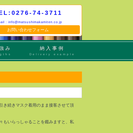
EL:0276-74-3711
ail : info@matsushimakamiten.co.jp
お問い合わせフォーム
強み
納入事例
ngths
Delivery example
は引き続きマスク着用のまま接客させて頂
々もいらっしゃることを鑑みますと、私