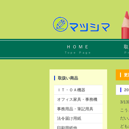
ＨＯＭＥ
Tope Page
P
取扱い商品
ＩＴ・ＯＡ機器
オフィス家具・事務機
3/
事務用品・筆記用具
こう
だい
法令届け用紙
ども
印刷用紙他